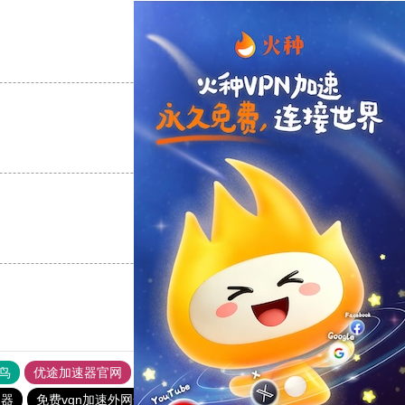
支持
[0]
反对
[0]
支持
[0]
反对
[0]
支持
[0]
反对
[0]
鸟
优途加速器官网
风驰加速器
旋风加速器
八戒看书
速器
免费vqn加速外网安卓
快联加速器
快连vn破解版