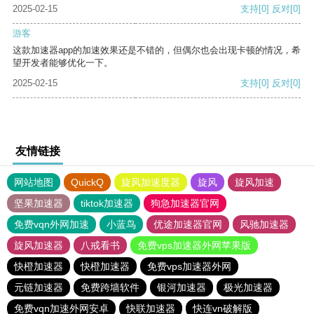
2025-02-15
支持
[0]
反对
[0]
游客
这款加速器app的加速效果还是不错的，但偶尔也会出现卡顿的情况，希
望开发者能够优化一下。
2025-02-15
支持
[0]
反对
[0]
友情链接
网站地图
QuickQ
旋风加速度器
旋风
旋风加速
坚果加速器
tiktok加速器
狗急加速器官网
免费vqn外网加速
小蓝鸟
优途加速器官网
风驰加速器
旋风加速器
八戒看书
免费vps加速器外网苹果版
快橙加速器
快橙加速器
免费vps加速器外网
元链加速器
免费跨墙软件
银河加速器
极光加速器
免费vqn加速外网安卓
快联加速器
快连vn破解版